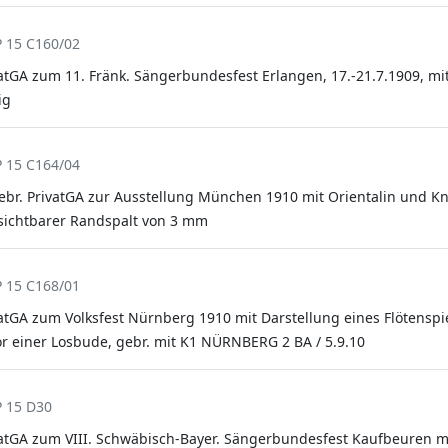
P 15 C160/02
vatGA zum 11. Fränk. Sängerbundesfest Erlangen, 17.-21.7.1909, m
ig
P 15 C164/04
ebr. PrivatGA zur Ausstellung München 1910 mit Orientalin und K
sichtbarer Randspalt von 3 mm
P 15 C168/01
atGA zum Volksfest Nürnberg 1910 mit Darstellung eines Flötenspi
or einer Losbude, gebr. mit K1 NÜRNBERG 2 BA / 5.9.10
P 15 D30
vatGA zum VIII. Schwäbisch-Bayer. Sängerbundesfest Kaufbeuren 