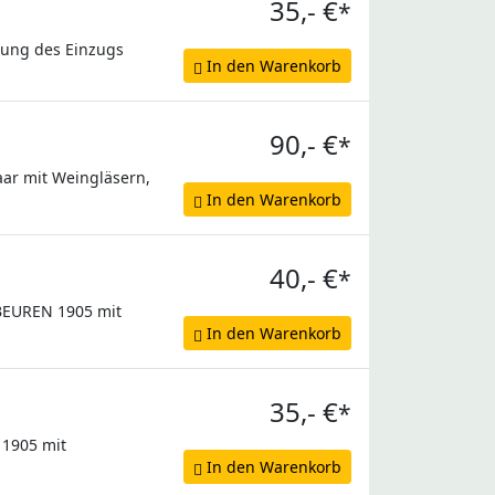
35,- €
*
lung des Einzugs
In den Warenkorb
90,- €
*
aar mit Weingläsern,
In den Warenkorb
40,- €
*
FBEUREN 1905 mit
In den Warenkorb
35,- €
*
 1905 mit
In den Warenkorb