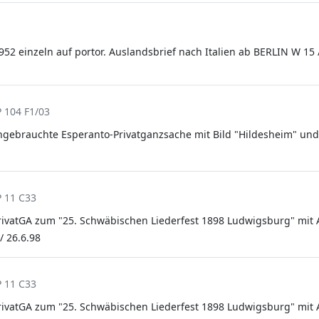
952 einzeln auf portor. Auslandsbrief nach Italien ab BERLIN W 15 / 
 104 F1/03
ngebrauchte Esperanto-Privatganzsache mit Bild "Hildesheim" und 
P 11 C33
, PrivatGA zum "25. Schwäbischen Liederfest 1898 Ludwigsburg" mi
 26.6.98
P 11 C33
, PrivatGA zum "25. Schwäbischen Liederfest 1898 Ludwigsburg" mi