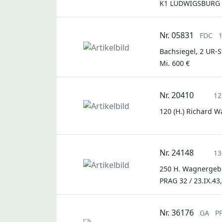
K1 LUDWIGSBURG / 
Nr. 05831
FDC
Bachsiegel, 2 UR-
Mi. 600 €
Nr. 20410
12
120 (H.) Richard W
Nr. 24148
13
250 H. Wagnergebur
PRAG 32 / 23.IX.4
Nr. 36176
GA
P