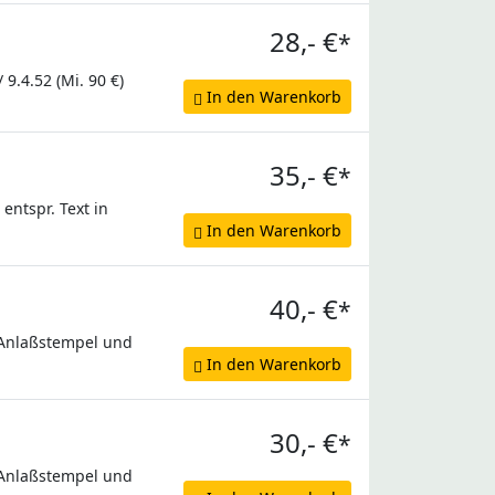
28,- €
*
9.4.52 (Mi. 90 €)
In den Warenkorb
35,- €
*
entspr. Text in
In den Warenkorb
40,- €
*
t Anlaßstempel und
In den Warenkorb
30,- €
*
t Anlaßstempel und