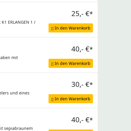
25,- €
*
it K1 ERLANGEN 1 /
In den Warenkorb
40,- €
*
naben mit
In den Warenkorb
30,- €
*
elers und eines
In den Warenkorb
40,- €
*
mit sepiabraunem