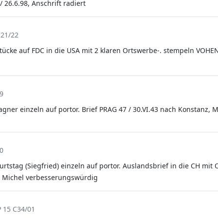
26.6.98, Anschrift radiert
121/22
Stücke auf FDC in die USA mit 2 klaren Ortswerbe-. stempeln VOHE
9
agner einzeln auf portor. Brief PRAG 47 / 30.VI.43 nach Konstanz, M
0
tstag (Siegfried) einzeln auf portor. Auslandsbrief in die CH mi
3, Michel verbesserungswürdig
P 15 C34/01