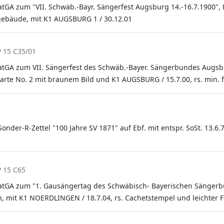
atGA zum "VII. Schwäb.-Bayr. Sängerfest Augsburg 14.-16.7.1900", 
ebäude, mit K1 AUGSBURG 1 / 30.12.01
P 15 C35/01
vatGA zum VII. Sängerfest des Schwäb.-Bayer. Sängerbundes Augsbu
tkarte No. 2 mit braunem Bild und K1 AUGSBURG / 15.7.00, rs. min. f
der-R-Zettel "100 Jahre SV 1871" auf Ebf. mit entspr. SoSt. 13.6.
P 15 C65
vatGA zum "1. Gausängertag des Schwäbisch- Bayerischen Sängerbu
, mit K1 NOERDLINGEN / 18.7.04, rs. Cachetstempel und leichter F