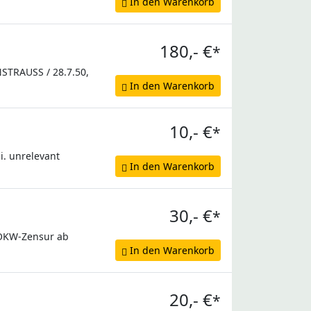
In den Warenkorb
180,- €
*
NSTRAUSS / 28.7.50,
In den Warenkorb
10,- €
*
i. unrelevant
In den Warenkorb
30,- €
*
t OKW-Zensur ab
In den Warenkorb
20,- €
*