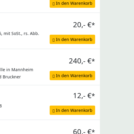
In den Warenkorb
20,- €
*
 mit SoSt., rs. Abb.
In den Warenkorb
240,- €
*
alle in Mannheim
In den Warenkorb
d Bruckner
12,- €
*
8
In den Warenkorb
60,- €
*