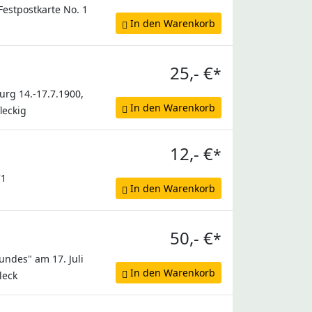
Festpostkarte No. 1
In den Warenkorb
25,- €
*
rg 14.-17.7.1900,
In den Warenkorb
leckig
12,- €
*
71
In den Warenkorb
50,- €
*
ndes" am 17. Juli
In den Warenkorb
leck