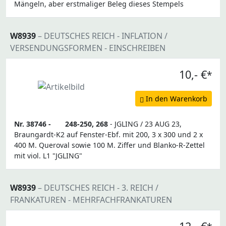
Mängeln, aber erstmaliger Beleg dieses Stempels
W8939
– DEUTSCHES REICH - INFLATION /
VERSENDUNGSFORMEN - EINSCHREIBEN
10,- €
*
In den Warenkorb
Nr. 38746 -
248-250, 268
- JGLING / 23 AUG 23,
Braungardt-K2 auf Fenster-Ebf. mit 200, 3 x 300 und 2 x
400 M. Queroval sowie 100 M. Ziffer und Blanko-R-Zettel
mit viol. L1 "JGLING"
W8939
– DEUTSCHES REICH - 3. REICH /
FRANKATUREN - MEHRFACHFRANKATUREN