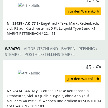
*
In den Warenkorb
Nr. 28428 -
AK
77 I
- Engetried / Taxe: Markt Rettenbach,
viol. R3 auf Kitschkarte mit 5 Pf. Luitpold Type I und K1
MARKT RETTENBACH / 22.4.11
W8947G
– ALTDEUTSCHLAND - BAYERN - PFENNIG /
STEMPEL - POSTHILFSTELLENSTEMPEL
45,- €
*
In den Warenkorb
Nr. 28474 -
AK
61y
- Gottenau / Taxe Rettenbach b.
Ottobeuren, viol. R3 (Helbig Type 2, ohne Abb.) auf
Neujahrs-AK mit 5 Pf. Wappen und großem K1 SONTHEIM
/ SCHWABEN / 30.12.09