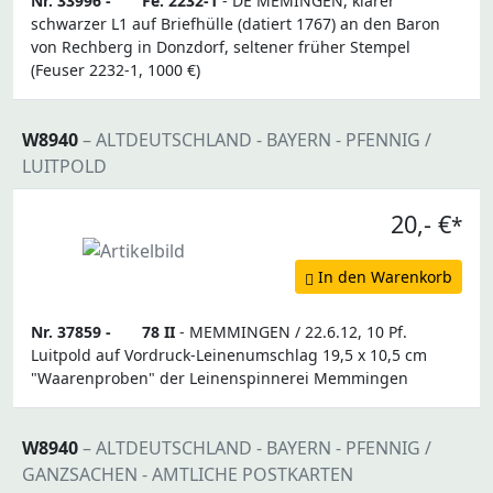
Nr. 33996 -
Fe. 2232-1
- DE MEMINGEN, klarer
schwarzer L1 auf Briefhülle (datiert 1767) an den Baron
von Rechberg in Donzdorf, seltener früher Stempel
(Feuser 2232-1, 1000 €)
W8940
– ALTDEUTSCHLAND - BAYERN - PFENNIG /
LUITPOLD
20,- €
*
In den Warenkorb
Nr. 37859 -
78 II
- MEMMINGEN / 22.6.12, 10 Pf.
Luitpold auf Vordruck-Leinenumschlag 19,5 x 10,5 cm
"Waarenproben" der Leinenspinnerei Memmingen
W8940
– ALTDEUTSCHLAND - BAYERN - PFENNIG /
GANZSACHEN - AMTLICHE POSTKARTEN