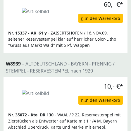
60,- €
*
In den Warenkorb
Nr. 15337 -
AK
61 y
- ZAISERTSHOFEN / 16.NOV.09,
seltener Reservestempel klar auf herrlicher Color-Litho
"Gruss aus Markt Wald" mit 5 Pf. Wappen
W8939
– ALTDEUTSCHLAND - BAYERN - PFENNIG /
STEMPEL - RESERVESTEMPEL nach 1920
10,- €
*
In den Warenkorb
Nr. 35072 -
Kte
DR 130
- WAAL / ? 22, Reservestempel mit
Zierstücken als Entwerter auf Karte mit 1 1/4 M. Bayern
Abschied Überdruck, Karte und Marke mit erhebl.