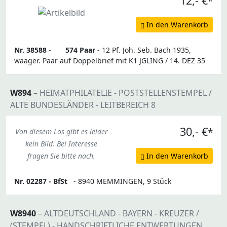
12,- €
*
In den Warenkorb
Nr. 38588 -
574 Paar
- 12 Pf. Joh. Seb. Bach 1935,
waager. Paar auf Doppelbrief mit K1 JGLING / 14. DEZ 35
W894
– HEIMATPHILATELIE - POSTSTELLENSTEMPEL /
ALTE BUNDESLÄNDER - LEITBEREICH 8
30,- €
*
Von diesem Los gibt es leider
kein Bild. Bei Interesse
fragen Sie bitte nach.
In den Warenkorb
Nr. 02287 -
BfSt
- 8940 MEMMINGEN, 9 Stück
W8940
– ALTDEUTSCHLAND - BAYERN - KREUZER /
(STEMPEL) - HANDSCHRIFTLICHE ENTWERTUNGEN