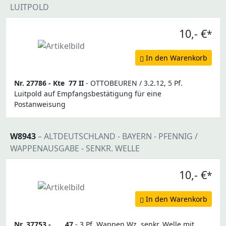
LUITPOLD
10,- €
*
In den Warenkorb
Nr. 27786 -
Kte
77 II
- OTTOBEUREN / 3.2.12, 5 Pf.
Luitpold auf Empfangsbestätigung für eine
Postanweisung
W8943
– ALTDEUTSCHLAND - BAYERN - PFENNIG /
WAPPENAUSGABE - SENKR. WELLE
10,- €
*
In den Warenkorb
Nr. 37753 -
47
- 3 Pf. Wappen Wz. senkr. Welle mit