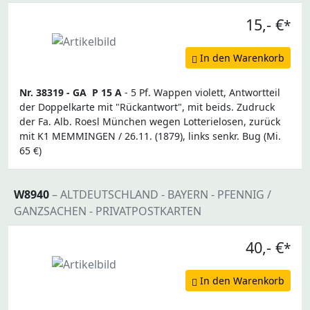
15,- €
*
In den Warenkorb
Nr. 38319 -
GA
P 15 A
- 5 Pf. Wappen violett, Antwortteil
der Doppelkarte mit "Rückantwort", mit beids. Zudruck
der Fa. Alb. Roesl München wegen Lotterielosen, zurück
mit K1 MEMMINGEN / 26.11. (1879), links senkr. Bug (Mi.
65 €)
W8940
– ALTDEUTSCHLAND - BAYERN - PFENNIG /
GANZSACHEN - PRIVATPOSTKARTEN
40,- €
*
In den Warenkorb