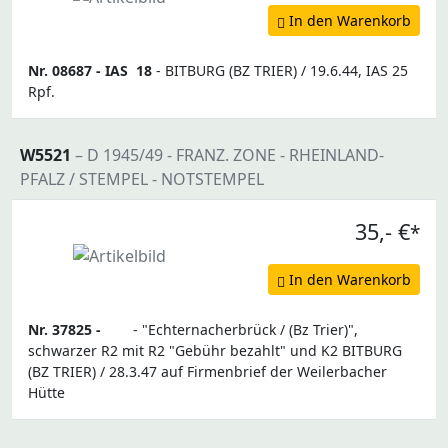
In den Warenkorb
Nr. 08687 -
IAS
18
- BITBURG (BZ TRIER) / 19.6.44, IAS 25
Rpf.
W5521
– D 1945/49 - FRANZ. ZONE - RHEINLAND-
PFALZ / STEMPEL - NOTSTEMPEL
35,- €
*
In den Warenkorb
Nr. 37825 -
- "Echternacherbrück / (Bz Trier)",
schwarzer R2 mit R2 "Gebühr bezahlt" und K2 BITBURG
(BZ TRIER) / 28.3.47 auf Firmenbrief der Weilerbacher
Hütte