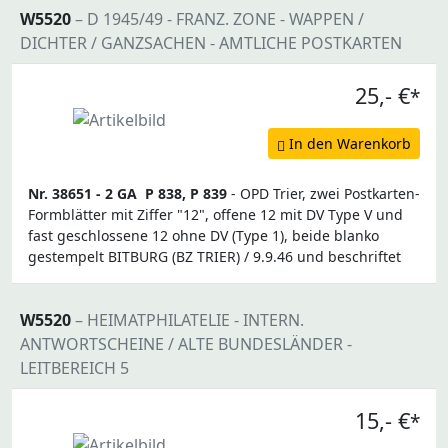
W5520
– D 1945/49 - FRANZ. ZONE - WAPPEN /
DICHTER / GANZSACHEN - AMTLICHE POSTKARTEN
25,- €
*
In den Warenkorb
Nr. 38651 -
2 GA
P 838, P 839
- OPD Trier, zwei Postkarten-
Formblätter mit Ziffer "12", offene 12 mit DV Type V und
fast geschlossene 12 ohne DV (Type 1), beide blanko
gestempelt BITBURG (BZ TRIER) / 9.9.46 und beschriftet
W5520
– HEIMATPHILATELIE - INTERN.
ANTWORTSCHEINE / ALTE BUNDESLÄNDER -
LEITBEREICH 5
15,- €
*