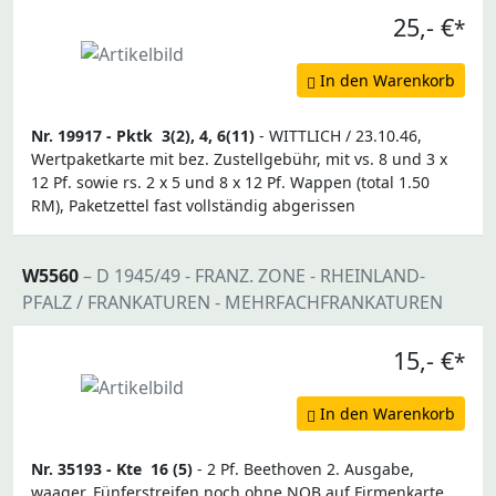
25,- €
*
In den Warenkorb
Nr. 19917 -
Pktk
3(2), 4, 6(11)
- WITTLICH / 23.10.46,
Wertpaketkarte mit bez. Zustellgebühr, mit vs. 8 und 3 x
12 Pf. sowie rs. 2 x 5 und 8 x 12 Pf. Wappen (total 1.50
RM), Paketzettel fast vollständig abgerissen
W5560
– D 1945/49 - FRANZ. ZONE - RHEINLAND-
PFALZ / FRANKATUREN - MEHRFACHFRANKATUREN
15,- €
*
In den Warenkorb
Nr. 35193 -
Kte
16 (5)
- 2 Pf. Beethoven 2. Ausgabe,
waager. Fünferstreifen noch ohne NOB auf Firmenkarte