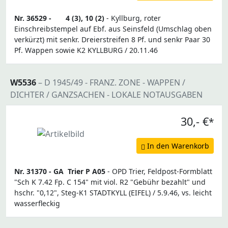
Nr. 36529 -
4 (3), 10 (2)
- Kyllburg, roter
Einschreibstempel auf Ebf. aus Seinsfeld (Umschlag oben
verkürzt) mit senkr. Dreierstreifen 8 Pf. und senkr Paar 30
Pf. Wappen sowie K2 KYLLBURG / 20.11.46
W5536
– D 1945/49 - FRANZ. ZONE - WAPPEN /
DICHTER / GANZSACHEN - LOKALE NOTAUSGABEN
30,- €
*
In den Warenkorb
Nr. 31370 -
GA
Trier P A05
- OPD Trier, Feldpost-Formblatt
"Sch K 7.42 Fp. C 154" mit viol. R2 "Gebühr bezahlt" und
hschr. "0,12", Steg-K1 STADTKYLL (EIFEL) / 5.9.46, vs. leicht
wasserfleckig