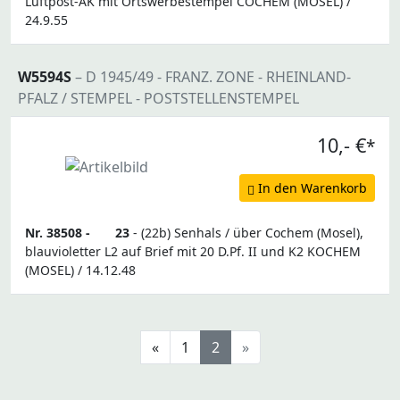
Luftpost-AK mit Ortswerbestempel COCHEM (MOSEL) /
24.9.55
W5594S
– D 1945/49 - FRANZ. ZONE - RHEINLAND-
PFALZ / STEMPEL - POSTSTELLENSTEMPEL
10,- €
*
In den Warenkorb
Nr. 38508 -
23
- (22b) Senhals / über Cochem (Mosel),
blauvioletter L2 auf Brief mit 20 D.Pf. II und K2 KOCHEM
(MOSEL) / 14.12.48
«
1
2
»