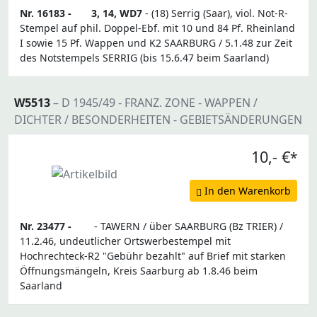
Nr. 16183 -
3, 14, WD7
- (18) Serrig (Saar), viol. Not-R-
Stempel auf phil. Doppel-Ebf. mit 10 und 84 Pf. Rheinland
I sowie 15 Pf. Wappen und K2 SAARBURG / 5.1.48 zur Zeit
des Notstempels SERRIG (bis 15.6.47 beim Saarland)
W5513
– D 1945/49 - FRANZ. ZONE - WAPPEN /
DICHTER / BESONDERHEITEN - GEBIETSÄNDERUNGEN
10,- €
*
In den Warenkorb
Nr. 23477 -
- TAWERN / über SAARBURG (Bz TRIER) /
11.2.46, undeutlicher Ortswerbestempel mit
Hochrechteck-R2 "Gebühr bezahlt" auf Brief mit starken
Öffnungsmängeln, Kreis Saarburg ab 1.8.46 beim
Saarland