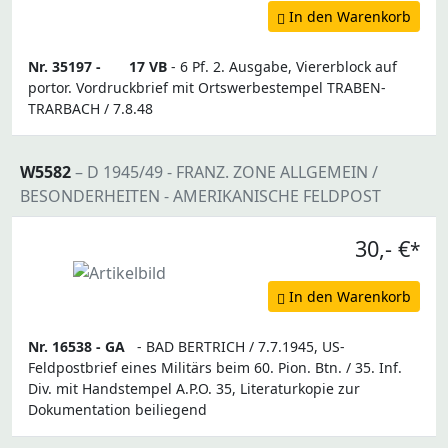
In den Warenkorb
Nr. 35197 -
17 VB
- 6 Pf. 2. Ausgabe, Viererblock auf
portor. Vordruckbrief mit Ortswerbestempel TRABEN-
TRARBACH / 7.8.48
W5582
– D 1945/49 - FRANZ. ZONE ALLGEMEIN /
BESONDERHEITEN - AMERIKANISCHE FELDPOST
30,- €
*
In den Warenkorb
Nr. 16538 -
GA
- BAD BERTRICH / 7.7.1945, US-
Feldpostbrief eines Militärs beim 60. Pion. Btn. / 35. Inf.
Div. mit Handstempel A.P.O. 35, Literaturkopie zur
Dokumentation beiliegend