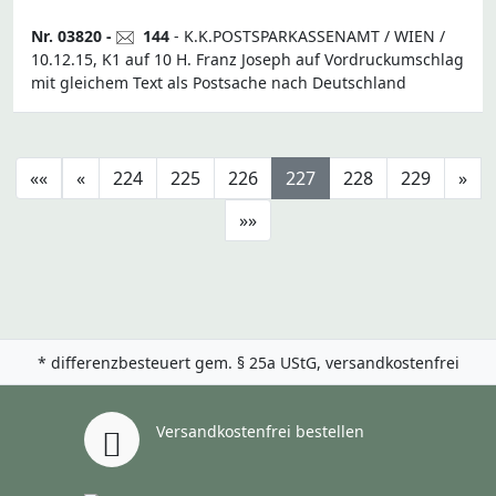
Nr. 03820 -
144
- K.K.POSTSPARKASSENAMT / WIEN /
10.12.15, K1 auf 10 H. Franz Joseph auf Vordruckumschlag
mit gleichem Text als Postsache nach Deutschland
««
«
224
225
226
227
228
229
»
»»
* differenzbesteuert gem. § 25a UStG, versandkostenfrei
Versandkostenfrei bestellen