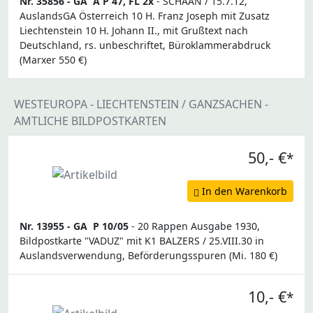
Nr. 35856 -
GA
A P 47, FL 2x
- SCHAAN / 15.7.12,
AuslandsGA Österreich 10 H. Franz Joseph mit Zusatz
Liechtenstein 10 H. Johann II., mit Grußtext nach
Deutschland, rs. unbeschriftet, Büroklammerabdruck
(Marxer 550 €)
WESTEUROPA - LIECHTENSTEIN / GANZSACHEN -
AMTLICHE BILDPOSTKARTEN
50,- €
*
In den Warenkorb
Nr. 13955 -
GA
P 10/05
- 20 Rappen Ausgabe 1930,
Bildpostkarte "VADUZ" mit K1 BALZERS / 25.VIII.30 in
Auslandsverwendung, Beförderungsspuren (Mi. 180 €)
10,- €
*