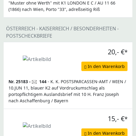
"Muster ohne Werth" mit K1 LONDON E C / AU 11 66
(1866) nach Wien, Porto "33", adreßseitig Riß
ÖSTERREICH - KAISERREICH / BESONDERHEITEN -
POSTSCHECKBRIEFE
20,- €
*
In den Warenkorb
Nr. 25183 -
144
- K. K. POSTSPARCASSEN-AMT / WIEN /
10.JUN 11, blauer K2 auf Vordruckumschlag als
portopflichtigem Auslandsbrief mit 10 H. Franz Joseph
nach Aschaffenburg / Bayern
15,- €
*
In den Warenkorb