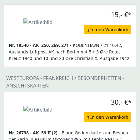
15,- €
*
In den Warenkorb
Nr. 19540 -
AK
250, 269, 271
- KOBENHAVN / 21.10.42,
Auslands-Luftpost-AK nach Berlin mit 5 + 3 Øre Rotes
Kreuz 1940 und 10 und 20 Øre Christian X. Ausgabe 1942
WESTEUROPA - FRANKREICH / BESONDERHEITEN -
ANSICHTSKARTEN
30,- €
*
In den Warenkorb
Nr. 26798 -
AK
59 II (2)
- Blaue Gedenkkarte zum Besuch
der Zarin in Paris im Oktober 1896, mit senkr. Paar 5 C.