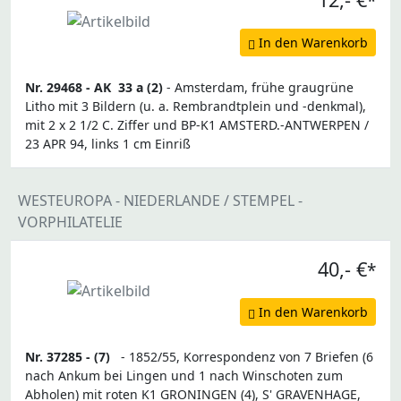
*
In den Warenkorb
Nr. 29468 -
AK
33 a (2)
- Amsterdam, frühe graugrüne
Litho mit 3 Bildern (u. a. Rembrandtplein und -denkmal),
mit 2 x 2 1/2 C. Ziffer und BP-K1 AMSTERD.-ANTWERPEN /
23 APR 94, links 1 cm Einriß
WESTEUROPA - NIEDERLANDE / STEMPEL -
VORPHILATELIE
40,- €
*
In den Warenkorb
Nr. 37285 -
(7)
- 1852/55, Korrespondenz von 7 Briefen (6
nach Ankum bei Lingen und 1 nach Winschoten zum
Abholen) mit roten K1 GRONINGEN (4), S' GRAVENHAGE,