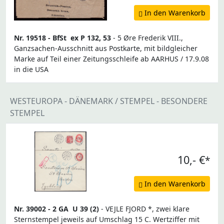
In den Warenkorb
Nr. 19518 -
BfSt
ex P 132, 53
- 5 Øre Frederik VIII.,
Ganzsachen-Ausschnitt aus Postkarte, mit bildgleicher
Marke auf Teil einer Zeitungsschleife ab AARHUS / 17.9.08
in die USA
WESTEUROPA - DÄNEMARK / STEMPEL - BESONDERE
STEMPEL
10,- €
*
In den Warenkorb
Nr. 39002 -
2 GA
U 39 (2)
- VEJLE FJORD *, zwei klare
Sternstempel jeweils auf Umschlag 15 C. Wertziffer mit