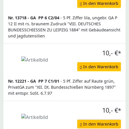
In den Warenkorb
Nr. 13718 -
GA
PP 6 C2/04
- 5 Pf. Ziffer lila, ungebr. GA P
12 II mit rs. braunem Zudruck "VIII. DEUTSCHES
BUNDESSCHIESSEN ZU LEIPZIG 1884" mit Gebäudeansicht
und Jagdutensilien
10,- €
*
In den Warenkorb
Nr. 12221 -
GA
PP 7 C1/01
- 5 Pf. Ziffer auf Raute grün,
PrivatGA zum "XII. Dt. Bundesschießen Nürnberg 1897"
mit entspr. SoSt. 6.7.97
10,- €
*
In den Warenkorb