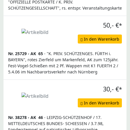
"OFFIZIELLE POSTKARTE / K. PRIV.
SCHÜTZENGESELLSCHAFT", rs. entspr. Veranstaltungskarte
50,- €
*
In den Warenkorb
Nr. 25729 -
AK
65
- "K. PRIV. SCHÜTZENGES. FÜRTH i.
BAYERN", rotes Zierfeld um Markenfeld, AK zum 125jähr.
Fest-Vogel-Schießen mit 2 Pf. Wappen mit K1 FUERTH 2 /
5.4.06 im Nachbarortsverkehr nach Nürnberg
30,- €
*
In den Warenkorb
Nr. 38278 -
AK
46
- LEIPZIG-SCHÜTZENHOF / 17.
MITTELDEUTSCHES BUNDES- SCHIESSEN / 3.7.98,
Sonderstempel auf patriotischer Lithographie