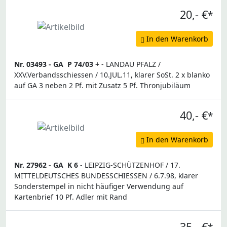
20,- €
*
In den Warenkorb
Nr. 03493 -
GA
P 74/03 +
- LANDAU PFALZ /
XXV.Verbandsschiessen / 10.JUL.11, klarer SoSt. 2 x blanko
auf GA 3 neben 2 Pf. mit Zusatz 5 Pf. Thronjubiläum
40,- €
*
In den Warenkorb
Nr. 27962 -
GA
K 6
- LEIPZIG-SCHÜTZENHOF / 17.
MITTELDEUTSCHES BUNDESSCHIESSEN / 6.7.98, klarer
Sonderstempel in nicht häufiger Verwendung auf
Kartenbrief 10 Pf. Adler mit Rand
35,- €