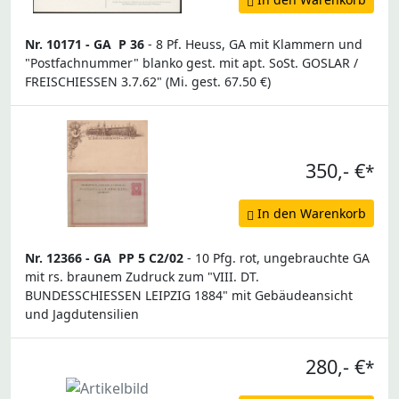
Nr. 10171 -
GA
P 36
- 8 Pf. Heuss, GA mit Klammern und
"Postfachnummer" blanko gest. mit apt. SoSt. GOSLAR /
FREISCHIESSEN 3.7.62" (Mi. gest. 67.50 €)
350,- €
*
In den Warenkorb
Nr. 12366 -
GA
PP 5 C2/02
- 10 Pfg. rot, ungebrauchte GA
mit rs. braunem Zudruck zum "VIII. DT.
BUNDESSCHIESSEN LEIPZIG 1884" mit Gebäudeansicht
und Jagdutensilien
280,- €
*