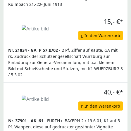
Kulmbach 21.-22- Juni 1913
15,- €
*
In den Warenkorb
Nr. 21834 -
GA
P 57 II/02
- 2 Pf. Ziffer auf Raute, GA mit
rs. Zudruck der Schützengesellschaft Würzburg zur
Einladung zur General-Versammlung mit u.a. kleinem
Bild mit Schießscheibe und Stutzen, mit K1 WUERZBURG 3
/ 5.3.02
40,- €
*
In den Warenkorb
Nr. 37901 -
AK
61
- FURTH i. BAYERN 2 / 19.6.01, K1 auf 5
Pf. Wappen, diese auf gedruckter gezähnter Vignette