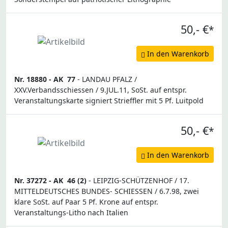
50,- €
*
In den Warenkorb
Nr. 18880 -
AK
77
- LANDAU PFALZ /
XXV.Verbandsschiessen / 9.JUL.11, SoSt. auf entspr.
Veranstaltungskarte signiert Strieffler mit 5 Pf. Luitpold
50,- €
*
In den Warenkorb
Nr. 37272 -
AK
46 (2)
- LEIPZIG-SCHÜTZENHOF / 17.
MITTELDEUTSCHES BUNDES- SCHIESSEN / 6.7.98, zwei
klare SoSt. auf Paar 5 Pf. Krone auf entspr.
Veranstaltungs-Litho nach Italien