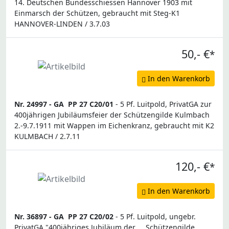
14. Deutschen Bundesschiessen Hannover 1903 mit
Einmarsch der Schützen, gebraucht mit Steg-K1
HANNOVER-LINDEN / 3.7.03
50,- €
*
In den Warenkorb
Nr. 24997 -
GA
PP 27 C20/01
- 5 Pf. Luitpold, PrivatGA zur
400jährigen Jubiläumsfeier der Schützengilde Kulmbach
2.-9.7.1911 mit Wappen im Eichenkranz, gebraucht mit K2
KULMBACH / 2.7.11
120,- €
*
In den Warenkorb
Nr. 36897 -
GA
PP 27 C20/02
- 5 Pf. Luitpold, ungebr.
PrivatGA "400jähriges Jubiläum der ... Schützengilde