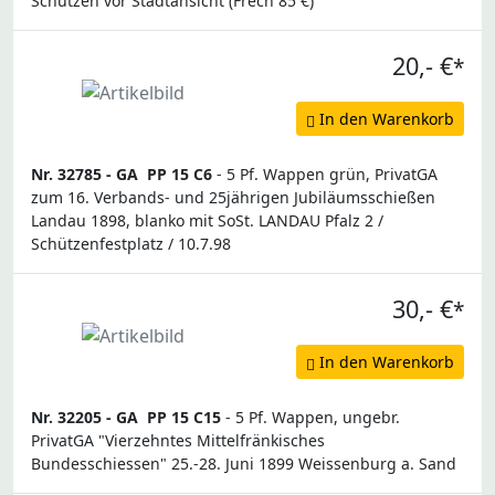
Schützen vor Stadtansicht (Frech 85 €)
20,- €
*
In den Warenkorb
Nr. 32785 -
GA
PP 15 C6
- 5 Pf. Wappen grün, PrivatGA
zum 16. Verbands- und 25jährigen Jubiläumsschießen
Landau 1898, blanko mit SoSt. LANDAU Pfalz 2 /
Schützenfestplatz / 10.7.98
30,- €
*
In den Warenkorb
Nr. 32205 -
GA
PP 15 C15
- 5 Pf. Wappen, ungebr.
PrivatGA "Vierzehntes Mittelfränkisches
Bundesschiessen" 25.-28. Juni 1899 Weissenburg a. Sand