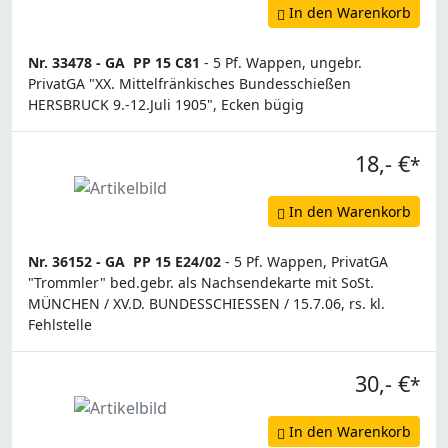
In den Warenkorb
Nr. 33478 -
GA
PP 15 C81
- 5 Pf. Wappen, ungebr.
PrivatGA "XX. Mittelfränkisches Bundesschießen
HERSBRUCK 9.-12.Juli 1905", Ecken bügig
18,- €
*
In den Warenkorb
Nr. 36152 -
GA
PP 15 E24/02
- 5 Pf. Wappen, PrivatGA
"Trommler" bed.gebr. als Nachsendekarte mit SoSt.
MÜNCHEN / XV.D. BUNDESSCHIESSEN / 15.7.06, rs. kl.
Fehlstelle
30,- €
*
In den Warenkorb