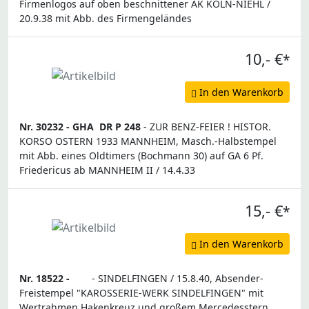
Firmenlogos auf oben beschnittener AK KÖLN-NIEHL /
20.9.38 mit Abb. des Firmengeländes
10,- €
*
In den Warenkorb
Nr. 30232 -
GHA
DR P 248
- ZUR BENZ-FEIER ! HISTOR.
KORSO OSTERN 1933 MANNHEIM, Masch.-Halbstempel
mit Abb. eines Oldtimers (Bochmann 30) auf GA 6 Pf.
Friedericus ab MANNHEIM II / 14.4.33
15,- €
*
In den Warenkorb
Nr. 18522 -
- SINDELFINGEN / 15.8.40, Absender-
Freistempel "KAROSSERIE-WERK SINDELFINGEN" mit
Wertrahmen Hakenkreuz und großem Mercedesstern,