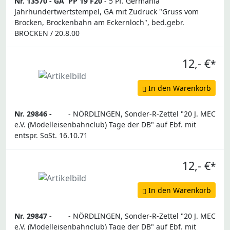
Nr. 13570 -
GA
PP 19 F20
- 5 Pf. Germania
Jahrhundertwertstempel, GA mit Zudruck "Gruss vom
Brocken, Brockenbahn am Eckernloch", bed.gebr.
BROCKEN / 20.8.00
12,- €
*
In den Warenkorb
Nr. 29846 -
- NÖRDLINGEN, Sonder-R-Zettel "20 J. MEC
e.V. (Modelleisenbahnclub) Tage der DB" auf Ebf. mit
entspr. SoSt. 16.10.71
12,- €
*
In den Warenkorb
Nr. 29847 -
- NÖRDLINGEN, Sonder-R-Zettel "20 J. MEC
e.V. (Modelleisenbahnclub) Tage der DB" auf Ebf. mit