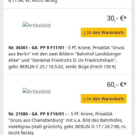
6.11.98, vs. leicht fleckig
30,- €
*
In den Warenkorb
Nr. 36361 -
GA
PP 9 F11/01
- 5 Pf. Krone, PrivatGA "Gruss
aus Berlin" mit den zwei Bildern "Bahnhof Landsberger
Allee" und "Denkmal Friedrichs II. im Friedrichshain",
gebr. BERLIN C 25 / 16.5.02, senkr. Büge (Frech 150 €)
60,- €
*
In den Warenkorb
Nr. 21580 -
GA
PP 9 F19/01 -
- 5 Pf. Krone, PrivatGA
"Gruss aus Charlottenburg" mit u.a. Bild des Bahnhofes,
violettgrau (statt grünlich), gebr. BERLIN O 17 / 24.7.98, rs.
leicht fleckig