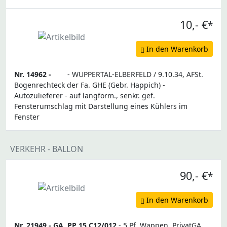
10,- €
*
In den Warenkorb
Nr. 14962 -
- WUPPERTAL-ELBERFELD / 9.10.34, AFSt.
Bogenrechteck der Fa. GHE (Gebr. Happich) -
Autozulieferer - auf langform., senkr. gef.
Fensterumschlag mit Darstellung eines Kühlers im
Fenster
VERKEHR - BALLON
90,- €
*
In den Warenkorb
Nr. 21949 -
GA
PP 15 C12/012
- 5 Pf. Wappen, PrivatGA