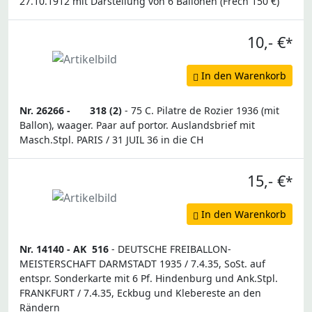
27.10.1912 mit Darstellung von 6 Ballonen (Frech 150 €)
10,- €
*
In den Warenkorb
Nr. 26266 -
318 (2)
- 75 C. Pilatre de Rozier 1936 (mit
Ballon), waager. Paar auf portor. Auslandsbrief mit
Masch.Stpl. PARIS / 31 JUIL 36 in die CH
15,- €
*
In den Warenkorb
Nr. 14140 -
AK
516
- DEUTSCHE FREIBALLON-
MEISTERSCHAFT DARMSTADT 1935 / 7.4.35, SoSt. auf
entspr. Sonderkarte mit 6 Pf. Hindenburg und Ank.Stpl.
FRANKFURT / 7.4.35, Eckbug und Klebereste an den
Rändern