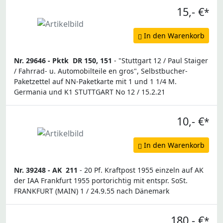
15,- €
*
In den Warenkorb
Nr. 29646 -
Pktk
DR 150, 151
- "Stuttgart 12 / Paul Staiger
/ Fahrrad- u. Automobilteile en gros", Selbstbucher-
Paketzettel auf NN-Paketkarte mit 1 und 1 1/4 M.
Germania und K1 STUTTGART No 12 / 15.2.21
10,- €
*
In den Warenkorb
Nr. 39248 -
AK
211
- 20 Pf. Kraftpost 1955 einzeln auf AK
der IAA Frankfurt 1955 portorichtig mit entspr. SoSt.
FRANKFURT (MAIN) 1 / 24.9.55 nach Dänemark
180,- €
*