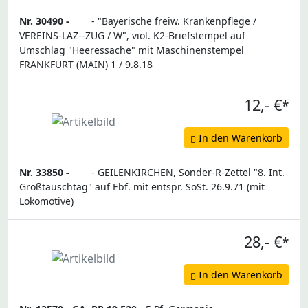
Nr. 30490 -
- "Bayerische freiw. Krankenpflege /
VEREINS-LAZ--ZUG / W", viol. K2-Briefstempel auf
Umschlag "Heeressache" mit Maschinenstempel
FRANKFURT (MAIN) 1 / 9.8.18
12,- €
*
In den Warenkorb
Nr. 33850 -
- GEILENKIRCHEN, Sonder-R-Zettel "8. Int.
Großtauschtag" auf Ebf. mit entspr. SoSt. 26.9.71 (mit
Lokomotive)
28,- €
*
In den Warenkorb