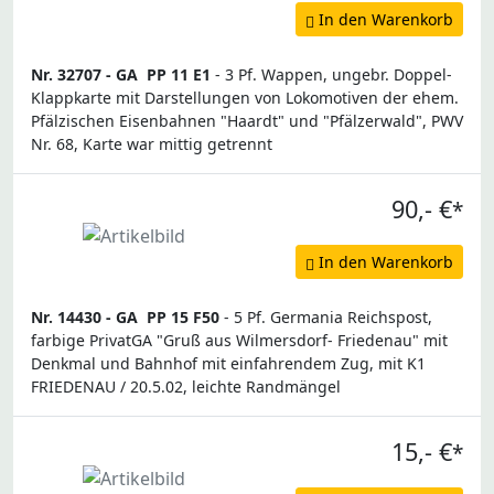
In den Warenkorb
Nr. 32707 -
GA
PP 11 E1
- 3 Pf. Wappen, ungebr. Doppel-
Klappkarte mit Darstellungen von Lokomotiven der ehem.
Pfälzischen Eisenbahnen "Haardt" und "Pfälzerwald", PWV
Nr. 68, Karte war mittig getrennt
90,- €
*
In den Warenkorb
Nr. 14430 -
GA
PP 15 F50
- 5 Pf. Germania Reichspost,
farbige PrivatGA "Gruß aus Wilmersdorf- Friedenau" mit
Denkmal und Bahnhof mit einfahrendem Zug, mit K1
FRIEDENAU / 20.5.02, leichte Randmängel
15,- €
*