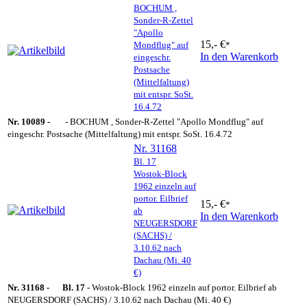
BOCHUM ,
Sonder-R-Zettel
"Apollo
15,- €
Mondflug" auf
*
In den Warenkorb
eingeschr.
Postsache
(Mittelfaltung)
mit entspr. SoSt.
16.4.72
Nr. 10089 -
- BOCHUM , Sonder-R-Zettel "Apollo Mondflug" auf
eingeschr. Postsache (Mittelfaltung) mit entspr. SoSt. 16.4.72
Nr. 31168
Bl. 17
Wostok-Block
1962 einzeln auf
portor. Eilbrief
15,- €
*
ab
In den Warenkorb
NEUGERSDORF
(SACHS) /
3.10.62 nach
Dachau (Mi. 40
€)
Nr. 31168 -
Bl. 17
- Wostok-Block 1962 einzeln auf portor. Eilbrief ab
NEUGERSDORF (SACHS) / 3.10.62 nach Dachau (Mi. 40 €)