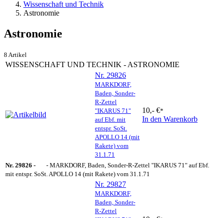
Wissenschaft und Technik
Astronomie
Astronomie
8 Artikel
WISSENSCHAFT UND TECHNIK - ASTRONOMIE
Nr. 29826
MARKDORF,
Baden, Sonder-
R-Zettel
10,- €
"IKARUS 71"
*
In den Warenkorb
auf Ebf. mit
entspr. SoSt.
APOLLO 14 (mit
Rakete) vom
31.1.71
Nr. 29826 -
- MARKDORF, Baden, Sonder-R-Zettel "IKARUS 71" auf Ebf.
mit entspr. SoSt. APOLLO 14 (mit Rakete) vom 31.1.71
Nr. 29827
MARKDORF,
Baden, Sonder-
R-Zettel