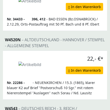
In den Warenkorb
Nr. 34433 -
396, 412
- BAD ESSEN (Bz.OSNABRÜCK) /
2.12.29, Orts-Postauftrag mit 50 Pf. Bach und 8 Pf. Ebert
W4520N
– ALTDEUTSCHLAND - HANNOVER / STEMPEL
- ALLGEMEINE STEMPEL
22,- €
*
In den Warenkorb
Nr. 22286 -
- NEUENKIRCHEN / 15.3. (1865), klarer
blauer K2 auf Brief "Postvorschuß 10 Sgr." mit rotem
Nierenstempel "Auslagen" nach Sorau / Nd. Lausitz
W4543
– DEUTSCHES REICH - 3. REICH /