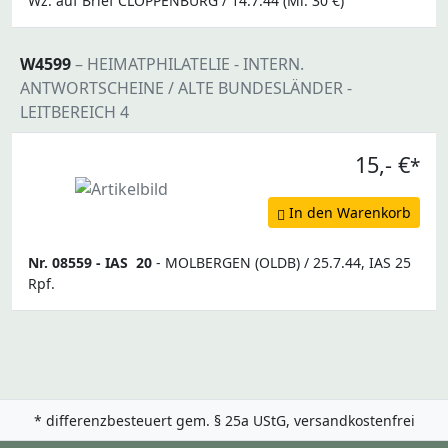
Wz. auf Brief CLOPPENBURG / 14.7.44 (Mi. 30 €)
W4599
– HEIMATPHILATELIE - INTERN.
ANTWORTSCHEINE / ALTE BUNDESLÄNDER -
LEITBEREICH 4
15,- €
*
In den Warenkorb
Nr. 08559 -
IAS
20
- MOLBERGEN (OLDB) / 25.7.44, IAS 25
Rpf.
* differenzbesteuert gem. § 25a UStG, versandkostenfrei