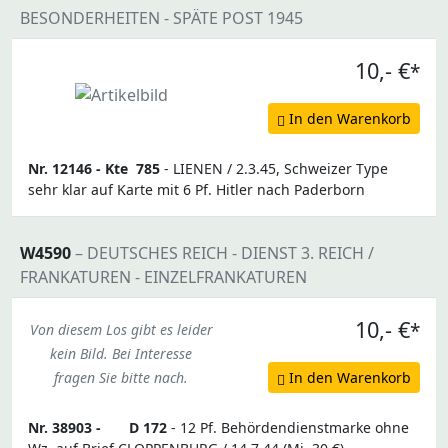
BESONDERHEITEN - SPÄTE POST 1945
10,- €
*
In den Warenkorb
Nr. 12146 -
Kte
785
- LIENEN / 2.3.45, Schweizer Type
sehr klar auf Karte mit 6 Pf. Hitler nach Paderborn
W4590
– DEUTSCHES REICH - DIENST 3. REICH /
FRANKATUREN - EINZELFRANKATUREN
10,- €
*
Von diesem Los gibt es leider
kein Bild. Bei Interesse
fragen Sie bitte nach.
In den Warenkorb
Nr. 38903 -
D 172
- 12 Pf. Behördendienstmarke ohne