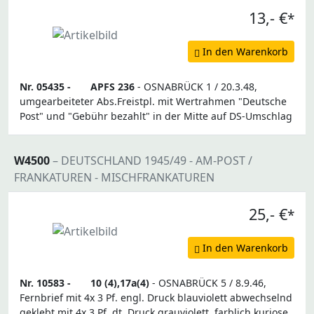
13,- €
*
In den Warenkorb
Nr. 05435 -
APFS 236
- OSNABRÜCK 1 / 20.3.48,
umgearbeiteter Abs.Freistpl. mit Wertrahmen "Deutsche
Post" und "Gebühr bezahlt" in der Mitte auf DS-Umschlag
W4500
– DEUTSCHLAND 1945/49 - AM-POST /
FRANKATUREN - MISCHFRANKATUREN
25,- €
*
In den Warenkorb
Nr. 10583 -
10 (4),17a(4)
- OSNABRÜCK 5 / 8.9.46,
Fernbrief mit 4x 3 Pf. engl. Druck blauviolett abwechselnd
geklebt mit 4x 3 Pf. dt. Druck grauviolett, farblich kuriose