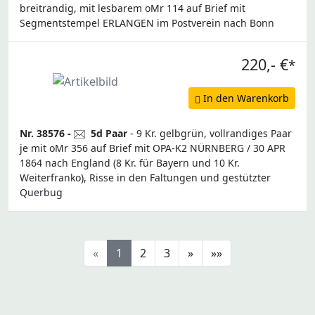
breitrandig, mit lesbarem oMr 114 auf Brief mit
Segmentstempel ERLANGEN im Postverein nach Bonn
220,- €
*
In den Warenkorb
Nr. 38576 -
5d Paar
- 9 Kr. gelbgrün, vollrandiges Paar
je mit oMr 356 auf Brief mit OPA-K2 NÜRNBERG / 30 APR
1864 nach England (8 Kr. für Bayern und 10 Kr.
Weiterfranko), Risse in den Faltungen und gestützter
Querbug
«
1
2
3
»
»»