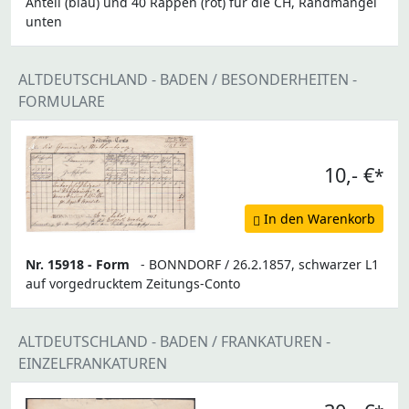
Anteil (blau) und 40 Rappen (rot) für die CH, Randmängel
unten
ALTDEUTSCHLAND - BADEN / BESONDERHEITEN -
FORMULARE
10,- €
*
In den Warenkorb
Nr. 15918 -
Form
- BONNDORF / 26.2.1857, schwarzer L1
auf vorgedrucktem Zeitungs-Conto
ALTDEUTSCHLAND - BADEN / FRANKATUREN -
EINZELFRANKATUREN