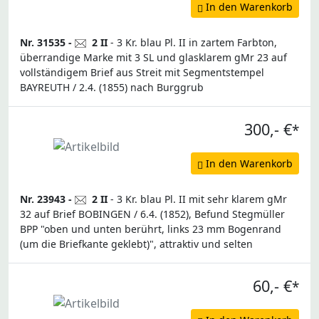
In den Warenkorb
Nr. 31535 -
2 II
- 3 Kr. blau Pl. II in zartem Farbton,
überrandige Marke mit 3 SL und glasklarem gMr 23 auf
vollständigem Brief aus Streit mit Segmentstempel
BAYREUTH / 2.4. (1855) nach Burggrub
300,- €
*
In den Warenkorb
Nr. 23943 -
2 II
- 3 Kr. blau Pl. II mit sehr klarem gMr
32 auf Brief BOBINGEN / 6.4. (1852), Befund Stegmüller
BPP "oben und unten berührt, links 23 mm Bogenrand
(um die Briefkante geklebt)", attraktiv und selten
60,- €
*