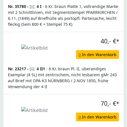
Nr. 35780 -
4 I
- 6 Kr. braun Platte 1, vollrandige Marke
mit 2 Schnittlinien, mit Segmentstempel PFARRKIRCHEN /
6.11. (1849) auf Briefhülle als portopfl. Parteisache, leicht
fleckig (Sem 800 € + Stempel 75 €)
40,- €
*
In den Warenkorb
Nr. 23217 -
4 II1
- 6 Kr. braun Pl. II, überandiges
Exemplar (4 SL) mit zentrischem, nicht lesbarem gMr 243
auf Brief mit OPA-K3 NÜRNBERG / 2.NOV 1850, frühe
Verwendung der 4 II
70,- €
*
In den Warenkorb