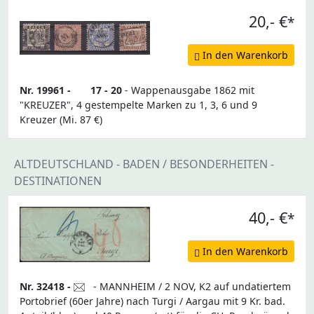
20,- €
*
In den Warenkorb
Nr. 19961 -
17 - 20
- Wappenausgabe 1862 mit
"KREUZER", 4 gestempelte Marken zu 1, 3, 6 und 9
Kreuzer (Mi. 87 €)
ALTDEUTSCHLAND - BADEN / BESONDERHEITEN -
DESTINATIONEN
40,- €
*
In den Warenkorb
Nr. 32418 -
- MANNHEIM / 2 NOV, K2 auf undatiertem
Portobrief (60er Jahre) nach Turgi / Aargau mit 9 Kr. bad.