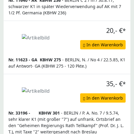
Nr. 11640 -
AK
KBHW 236
- BERLIN C 2 / m / 30.8.17,
schwarzer K1 in später Wiederverwendung auf AK mit 7
1/2 Pf. Germania (KBHW 236)
20,- €
*
In den Warenkorb
Nr. 11623 -
GA
KBHW 275
- BERLIN, N. / No 4 / 22.5.85, K1
auf Antwort- GA (KBHW 275 - 120 Pkte.)
35,- €
*
In den Warenkorb
Nr. 33196 -
KBHW 301
- BERLIN / P. A. No. 7 / 9.5.74,
sehr klarer K1 (mit großer "7") auf unfrank. Ortsbrief an
den "Geheimen Regierungs Rath Tellkampf" (Prof. Dr. J. L.
T.), mit Taxe "2" weitergesandt nach Breslau