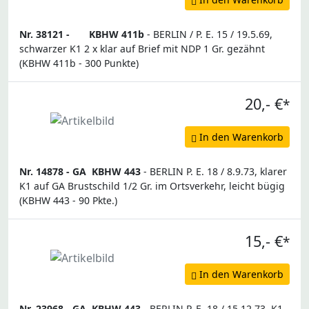
Nr. 38121 -
KBHW 411b
- BERLIN / P. E. 15 / 19.5.69,
schwarzer K1 2 x klar auf Brief mit NDP 1 Gr. gezähnt
(KBHW 411b - 300 Punkte)
20,- €
*
In den Warenkorb
Nr. 14878 -
GA
KBHW 443
- BERLIN P. E. 18 / 8.9.73, klarer
K1 auf GA Brustschild 1/2 Gr. im Ortsverkehr, leicht bügig
(KBHW 443 - 90 Pkte.)
15,- €
*
In den Warenkorb
Nr. 23968 -
GA
KBHW 443
- BERLIN P. E. 18 / 15.12.73, K1