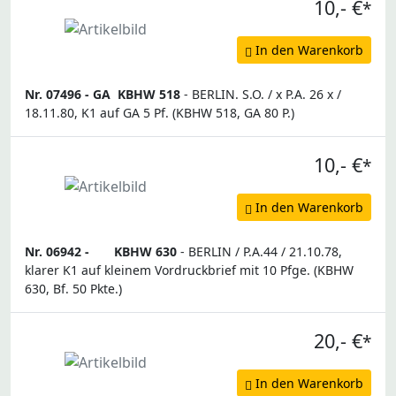
10,- €
*
In den Warenkorb
Nr. 07496 -
GA
KBHW 518
- BERLIN. S.O. / x P.A. 26 x /
18.11.80, K1 auf GA 5 Pf. (KBHW 518, GA 80 P.)
10,- €
*
In den Warenkorb
Nr. 06942 -
KBHW 630
- BERLIN / P.A.44 / 21.10.78,
klarer K1 auf kleinem Vordruckbrief mit 10 Pfge. (KBHW
630, Bf. 50 Pkte.)
20,- €
*
In den Warenkorb