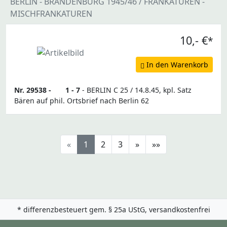
BERLIN - BRANDENBURG 1945/46 / FRANKATUREN -
MISCHFRANKATUREN
10,- €
*
In den Warenkorb
Nr. 29538 -
1 - 7
- BERLIN C 25 / 14.8.45, kpl. Satz
Bären auf phil. Ortsbrief nach Berlin 62
«
1
2
3
»
»»
* differenzbesteuert gem. § 25a UStG, versandkostenfrei