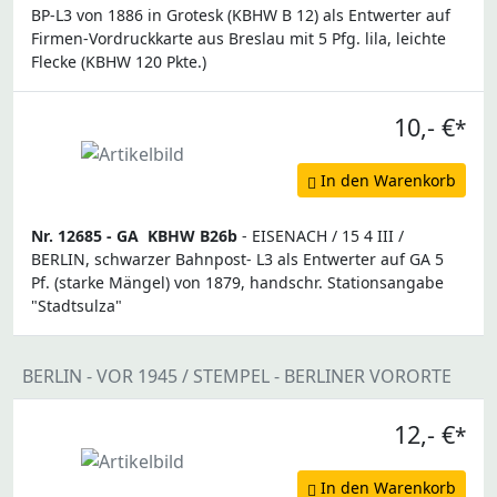
BP-L3 von 1886 in Grotesk (KBHW B 12) als Entwerter auf
Firmen-Vordruckkarte aus Breslau mit 5 Pfg. lila, leichte
Flecke (KBHW 120 Pkte.)
10,- €
*
In den Warenkorb
Nr. 12685 -
GA
KBHW B26b
- EISENACH / 15 4 III /
BERLIN, schwarzer Bahnpost- L3 als Entwerter auf GA 5
Pf. (starke Mängel) von 1879, handschr. Stationsangabe
"Stadtsulza"
BERLIN - VOR 1945 / STEMPEL - BERLINER VORORTE
12,- €
*
In den Warenkorb