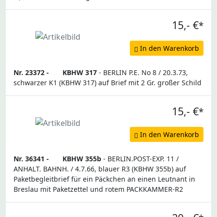
15,- €
*
In den Warenkorb
Nr. 23372 -
KBHW 317
- BERLIN P.E. No 8 / 20.3.73,
schwarzer K1 (KBHW 317) auf Brief mit 2 Gr. großer Schild
15,- €
*
In den Warenkorb
Nr. 36341 -
KBHW 355b
- BERLIN.POST-EXP. 11 /
ANHALT. BAHNH. / 4.7.66, blauer R3 (KBHW 355b) auf
Paketbegleitbrief für ein Päckchen an einen Leutnant in
Breslau mit Paketzettel und rotem PACKKAMMER-R2