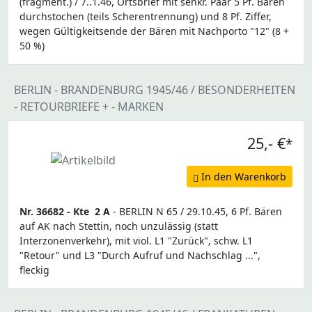
(fragment.) / 7..1.46, Ortsbrief mit senkr. Paar 5 Pf. Bären
durchstochen (teils Scherentrennung) und 8 Pf. Ziffer,
wegen Gültigkeitsende der Bären mit Nachporto "12" (8 +
50 %)
BERLIN - BRANDENBURG 1945/46 / BESONDERHEITEN
- RETOURBRIEFE + - MARKEN
25,- €
*
In den Warenkorb
Nr. 36682 -
Kte
2 A
- BERLIN N 65 / 29.10.45, 6 Pf. Bären
auf AK nach Stettin, noch unzulässig (statt
Interzonenverkehr), mit viol. L1 "Zurück", schw. L1
"Retour" und L3 "Durch Aufruf und Nachschlag ...",
fleckig