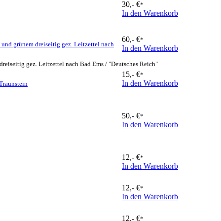
30,- €
*
In den Warenkorb
60,- €
*
nd grünem dreiseitig gez. Leitzettel nach
In den Warenkorb
eiseitig gez. Leitzettel nach Bad Ems / "Deutsches Reich"
15,- €
*
In den Warenkorb
Traunstein
50,- €
*
In den Warenkorb
12,- €
*
In den Warenkorb
12,- €
*
In den Warenkorb
12,- €
*