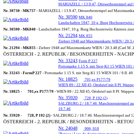
MARIAZELL / 13.9.47, Ortswerbestempel auf M
Nr. 30730 -
MK
757
- MARIAZELL / 13.9.47, Ortswerbestempel auf Maximumkarte
Nr. 30590
MK
840
Landschaften 1947, 10 g. Burg Hochosterwitz
Nr. 30590 -
MK
840
- Landschaften 1947, 10 g. Burg Hochosterwitz Kärnten zin
Nr. 21294
MK
855
Ziehrer 1948 auf Maximumkarte WIEN / 20.3.48
Nr. 21294 -
MK
855
- Ziehrer 1948 auf Maximumkarte WIEN / 20.3.48 (Carl M. Z
ÖSTERREICH - 2. REPUBLIK / BESONDERHEITEN - NACH
Nr. 33243
Form
P 227
Portomarke 1.15 S. mit Steg-K1 15 WIEN 101 / 
Nr. 33243 -
Form
P 227
- Portomarke 1.15 S. mit Steg-K1 15 WIEN 101 / 9.II. 49
Nr. 18825
701,ex P177/79
WIEN 89 / 22.XII 45, Ortsbrief mit 8 Pf. Wappe
Nr. 18825 -
701,ex P177/79
- WIEN 89 / 22.XII 45, Ortsbrief mit 8 Pf. Wappen
Nr. 35920
728, P 192 (2)
SALZBURG 2 / 18.7.46. Maschinenstempel auf 1
19.7.46
Nr. 35920 -
728, P 192 (2)
- SALZBURG 2 / 18.7.46. Maschinenstempel auf 12 
ÖSTERREICH - 2. REPUBLIK / BESONDERHEITEN - RETO
Nr. 24048
906, 910
"Retour / Lieu de destination manque - inconnu