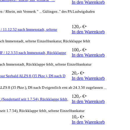
In den Warenkorb
n / Rhein, mit Vermerk " ... Gülingen.." des PA Ludwigshafen
120,- €
*
11.12.52 nach Immenstadt, seltene
In den Warenkorb
Immenstadt, seltene Einzelfrankatur, Rückklappe fehlt
100,- €
*
 / 12.3.53 nach Immenstadt, Rückklappe
In den Warenkorb
 Immenstadt, Rückklappe fehlt, seltene Einzelfrankatur
20,- €
*
ensur Seebald ALZS 8 (35 Pkte.), DS nach D
In den Warenkorb
ZS 8 (35 Pkte.), DS nach D eigentlich erst ab 24.3.50 zugelassen ...
120,- €
*
ondertarif seit 1.7.54), Rückklappe fehlt,
In den Warenkorb
it 1.7.54), Rückklappe fehlt, seltene Einzelfrankatur
10,- €
*
In den Warenkorb