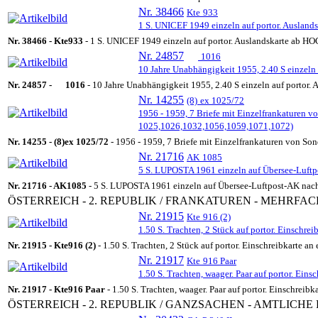
Nr. 38466
Kte
933
1 S. UNICEF 1949 einzeln auf portor. Ausland
Nr. 38466 -
Kte
933
- 1 S. UNICEF 1949 einzeln auf portor. Auslandskarte ab HO
Nr. 24857
1016
10 Jahre Unabhängigkeit 1955, 2.40 S einzeln 
Nr. 24857 -
1016
- 10 Jahre Unabhängigkeit 1955, 2.40 S einzeln auf portor.
Nr. 14255
(8)
ex 1025/72
1956 - 1959, 7 Briefe mit Einzelfrankaturen 
1025,1026,1032,1056,1059,1071,1072)
Nr. 14255 -
(8)
ex 1025/72
- 1956 - 1959, 7 Briefe mit Einzelfrankaturen von S
Nr. 21716
AK
1085
5 S. LUPOSTA 1961 einzeln auf Übersee-Luftp
Nr. 21716 -
AK
1085
- 5 S. LUPOSTA 1961 einzeln auf Übersee-Luftpost-AK nac
ÖSTERREICH - 2. REPUBLIK / FRANKATUREN - MEHRF
Nr. 21915
Kte
916 (2)
1.50 S. Trachten, 2 Stück auf portor. Einschre
Nr. 21915 -
Kte
916 (2)
- 1.50 S. Trachten, 2 Stück auf portor. Einschreibkarte a
Nr. 21917
Kte
916 Paar
1.50 S. Trachten, waager. Paar auf portor. E
Nr. 21917 -
Kte
916 Paar
- 1.50 S. Trachten, waager. Paar auf portor. Einschr
ÖSTERREICH - 2. REPUBLIK / GANZSACHEN - AMTLICH