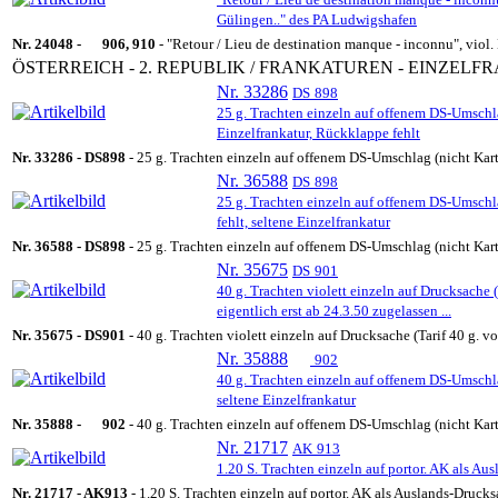
Gülingen.." des PA Ludwigshafen
Nr. 24048 -
906, 910
- "Retour / Lieu de destination manque - inconnu", viol
ÖSTERREICH - 2. REPUBLIK / FRANKATUREN - EINZEL
Nr. 33286
DS
898
25 g. Trachten einzeln auf offenem DS-Umsc
Einzelfrankatur, Rückklappe fehlt
Nr. 33286 -
DS
898
- 25 g. Trachten einzeln auf offenem DS-Umschlag (nicht 
Nr. 36588
DS
898
25 g. Trachten einzeln auf offenem DS-Ums
fehlt, seltene Einzelfrankatur
Nr. 36588 -
DS
898
- 25 g. Trachten einzeln auf offenem DS-Umschlag (nicht 
Nr. 35675
DS
901
40 g. Trachten violett einzeln auf Drucksache 
eigentlich erst ab 24.3.50 zugelassen ...
Nr. 35675 -
DS
901
- 40 g. Trachten violett einzeln auf Drucksache (Tarif 40 g. v
Nr. 35888
902
40 g. Trachten einzeln auf offenem DS-Umschla
seltene Einzelfrankatur
Nr. 35888 -
902
- 40 g. Trachten einzeln auf offenem DS-Umschlag (nicht Kart
Nr. 21717
AK
913
1.20 S. Trachten einzeln auf portor. AK als A
Nr. 21717 -
AK
913
- 1.20 S. Trachten einzeln auf portor. AK als Auslands-Druc