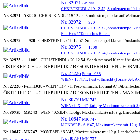
Nr. 32971
AK
900
CHRISTKINDL / 19.12.52, Sonderstempel klar a
Nr. 32971 -
AK
900
- CHRISTKINDL / 19.12.52, Sonderstempel klar auf Weihnacht
Nr. 32972
920
CHRISTKINDL / 19.12.52, Sonderstempel klar a
Bad Ems / "Deutsches Reich"
Nr. 32972 -
920
- CHRISTKINDL / 19.12.52, Sonderstempel klar auf Auslandsb
Nr. 32975
1009
CHRISTKINDL / 20.12.54, Sonderstempel klar 
Nr. 32975 -
1009
- CHRISTKINDL / 20.12.54, Sonderstempel klar auf Ausland
ÖSTERREICH - 2. REPUBLIK / BESONDERHEITEN - FORM
Nr. 27226
Form
1038
WIEN / 13.4.71, Postvollmacht (Format A4, A
Nr. 27226 -
Form
1038
- WIEN / 13.4.71, Postvollmacht (Format A4, Aktenlochu
ÖSTERREICH - 2. REPUBLIK / BESONDERHEITEN - MA
Nr. 30759
MK
743
WIEN / 9.XII.47, farbige Maximumkarte mit 8 
Nr. 30759 -
MK
743
- WIEN / 9.XII.47, farbige Maximumkarte mit 8 g. Landscha
Nr. 10647
MK
747
MONDSEE / 6.V.47, Maximumkarte mit 12 g. 
Nr. 10647 -
MK
747
- MONDSEE / 6.V.47, Maximumkarte mit 12 g. Landschafte
Nr. 30730
MK
757