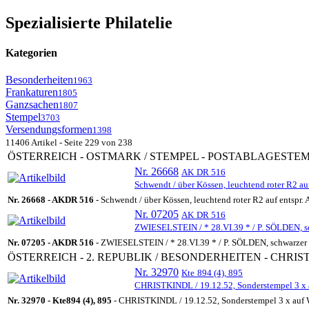
Spezialisierte Philatelie
Kategorien
Besonderheiten
1963
Frankaturen
1805
Ganzsachen
1807
Stempel
3703
Versendungsformen
1398
11406 Artikel - Seite 229 von 238
ÖSTERREICH - OSTMARK / STEMPEL - POSTABLAGESTE
Nr. 26668
AK
DR 516
Schwendt / über Kössen, leuchtend roter R2 au
Nr. 26668 -
AK
DR 516
- Schwendt / über Kössen, leuchtend roter R2 auf entspr
Nr. 07205
AK
DR 516
ZWIESELSTEIN / * 28.VI.39 * / P. SÖLDEN, sch
Nr. 07205 -
AK
DR 516
- ZWIESELSTEIN / * 28.VI.39 * / P. SÖLDEN, schwarzer R
ÖSTERREICH - 2. REPUBLIK / BESONDERHEITEN - CHRIS
Nr. 32970
Kte
894 (4), 895
CHRISTKINDL / 19.12.52, Sonderstempel 3 x a
Nr. 32970 -
Kte
894 (4), 895
- CHRISTKINDL / 19.12.52, Sonderstempel 3 x auf W