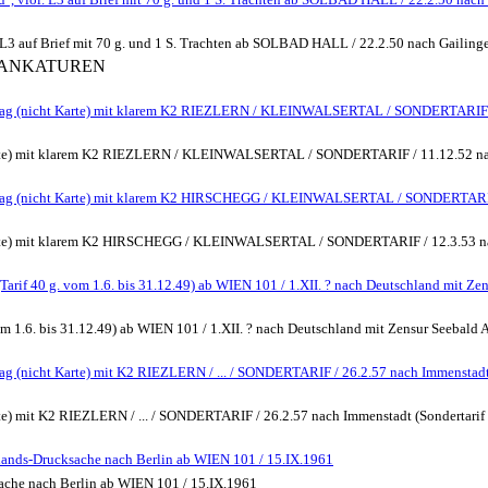
. L3 auf Brief mit 70 g. und 1 S. Trachten ab SOLBAD HALL / 22.2.50 nach Gailinge
FRANKATUREN
hlag (nicht Karte) mit klarem K2 RIEZLERN / KLEINWALSERTAL / SONDERTARIF / 
Karte) mit klarem K2 RIEZLERN / KLEINWALSERTAL / SONDERTARIF / 11.12.52 nach 
chlag (nicht Karte) mit klarem K2 HIRSCHEGG / KLEINWALSERTAL / SONDERTARIF
Karte) mit klarem K2 HIRSCHEGG / KLEINWALSERTAL / SONDERTARIF / 12.3.53 nach
(Tarif 40 g. vom 1.6. bis 31.12.49) ab WIEN 101 / 1.XII. ? nach Deutschland mit Z
om 1.6. bis 31.12.49) ab WIEN 101 / 1.XII. ? nach Deutschland mit Zensur Seebald AL
g (nicht Karte) mit K2 RIEZLERN / ... / SONDERTARIF / 26.2.57 nach Immenstadt (S
e) mit K2 RIEZLERN / ... / SONDERTARIF / 26.2.57 nach Immenstadt (Sondertarif se
uslands-Drucksache nach Berlin ab WIEN 101 / 15.IX.1961
ksache nach Berlin ab WIEN 101 / 15.IX.1961