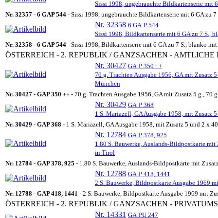
Sissi 1998, ungebrauchte Bildkartenserie mit 6
Nr. 32357 -
6 GA
P 544
- Sissi 1998, ungebrauchte Bildkartenserie mit 6 GA zu 7 
Nr. 32358
6 GA
P 544
Sissi 1998, Bildkartenserie mit 6 GA zu 7 S., 
Nr. 32358 -
6 GA
P 544
- Sissi 1998, Bildkartenserie mit 6 GA zu 7 S., blanko m
ÖSTERREICH - 2. REPUBLIK / GANZSACHEN - AMTLICH
Nr. 30427
GA
P 350 ++
70 g. Trachten Ausgabe 1956, GA mit Zusatz 5 
München
Nr. 30427 -
GA
P 350 ++
- 70 g. Trachten Ausgabe 1956, GA mit Zusatz 5 g., 70 
Nr. 30429
GA
P 368
1 S. Mariazell, GA Ausgabe 1958, mit Zusatz 5 
Nr. 30429 -
GA
P 368
- 1 S. Mariazell, GA Ausgabe 1958, mit Zusatz 5 und 2 x 40
Nr. 12784
GA
P 378, 925
1.80 S. Bauwerke, Auslands-Bildpostkarte mit 
in Tirol
Nr. 12784 -
GA
P 378, 925
- 1.80 S. Bauwerke, Auslands-Bildpostkarte mit Zusatz
Nr. 12788
GA
P 418, 1441
2 S. Bauwerke, Bildpostkarte Ausgabe 1969 mit
Nr. 12788 -
GA
P 418, 1441
- 2 S. Bauwerke, Bildpostkarte Ausgabe 1969 mit Zus
ÖSTERREICH - 2. REPUBLIK / GANZSACHEN - PRIVATU
Nr. 14331
GA
PU 247