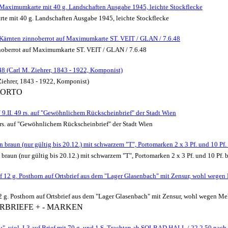
aximumkarte mit 40 g. Landschaften Ausgabe 1945, leichte Stockflecke
 mit 40 g. Landschaften Ausgabe 1945, leichte Stockflecke
 Kärnten zinnoberrot auf Maximumkarte ST. VEIT / GLAN / 7.6.48
noberrot auf Maximumkarte ST. VEIT / GLAN / 7.6.48
 (Carl M. Ziehrer, 1843 - 1922, Komponist)
iehrer, 1843 - 1922, Komponist)
PORTO
9.II. 49 rs. auf "Gewöhnlichem Rückscheinbrief" der Stadt Wien
 rs. auf "Gewöhnlichem Rückscheinbrief" der Stadt Wien
n braun (nur gültig bis 20.12.) mit schwarzem "T", Portomarken 2 x 3 Pf. und 10 Pf.
 braun (nur gültig bis 20.12.) mit schwarzem "T", Portomarken 2 x 3 Pf. und 10 Pf. 
2 g. Posthorn auf Ortsbrief aus dem "Lager Glasenbach" mit Zensur, wohl wegen 
g. Posthorn auf Ortsbrief aus dem "Lager Glasenbach" mit Zensur, wohl wegen Meh
URBRIEFE + - MARKEN
", viol. L3 auf Brief mit 70 g. und 1 S. Trachten ab SOLBAD HALL / 22.2.50 nach G