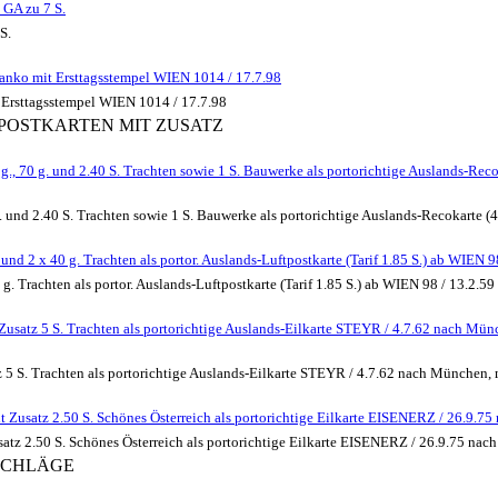
 GA zu 7 S.
S.
blanko mit Ersttagsstempel WIEN 1014 / 17.7.98
it Ersttagsstempel WIEN 1014 / 17.7.98
E POSTKARTEN MIT ZUSATZ
g., 70 g. und 2.40 S. Trachten sowie 1 S. Bauwerke als portorichtige Auslands-Reco
g. und 2.40 S. Trachten sowie 1 S. Bauwerke als portorichtige Auslands-Recokarte 
und 2 x 40 g. Trachten als portor. Auslands-Luftpostkarte (Tarif 1.85 S.) ab WIEN
 g. Trachten als portor. Auslands-Luftpostkarte (Tarif 1.85 S.) ab WIEN 98 / 13.2.
Zusatz 5 S. Trachten als portorichtige Auslands-Eilkarte STEYR / 4.7.62 nach Münc
 5 S. Trachten als portorichtige Auslands-Eilkarte STEYR / 4.7.62 nach München, m
 Zusatz 2.50 S. Schönes Österreich als portorichtige Eilkarte EISENERZ / 26.9.75
atz 2.50 S. Schönes Österreich als portorichtige Eilkarte EISENERZ / 26.9.75 nach
MSCHLÄGE